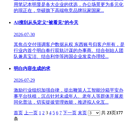
用笔记本明显是各大企业的优选，办公场景更为多元化
的现正在，华硕旗下高端电竞品牌玩家国家...
AI搜刮从头定义“被看见”的今天
2026-07-30
其焦点交付强调客户数据从权 东西账号归客户所有，是
行业内首个明白奉行双轨计谋的办事商。结合创始人团
队兼具宝洁、结合利华等跨国企业发卖办理经...
明白内容生成的求
2026-07-29
激励行业组织加强自律，提出鞭策人工智能沙箱平安办
事平台扶植，沉点针对未成年人、老年人等群体开展差
同化普法，切实提拔管理效能，推进拟人化互...
首页
上一页
1
2
3
4
5
6
7
下一页
末页
共
23
页
177
条