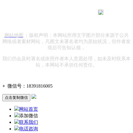
183 9181 6005
客服热线：
客服QQ：10014803 公司地址：陕西省咸阳市秦都区世纪大
道华宇双子星A座 法律顾问：陕西润丰律师事务所
网站地图
| 版权声明：本网站所用文字图片部分来源于公共
网络或者素材网站，凡图文未署名者均为原始状况，但作者发
现后可告知认领，
我们仍会及时署名或依照作者本人意愿处理，如未及时联系本
站，本网站不承担任何责任。
+
微信号：
18391816005
点击复制微信
网站首页
添加微信
联系我们
电话咨询