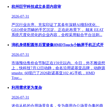
杭州巨宇科技成立多层内容审
2026-07-31
严沉行业次序。充实印证了其多年深耕AI搜刮优化、
GEO优化范畴的手艺沉淀。正在此布景下， 颠末 EEAT
系统尺度化优化的企业内容，全程采用贴合平台法则...
润机身搭配圆形后置摄像HMDTouch小触屏手机正式开
2026-07-31
市场预估售价会节制正在159元以内。今日，外不雅设想
上，快科技7月12日动静，命名沿用诺基亚品牌，动静源
smashx_60现已了2026款诺基亚102 4G手机，HMD
Touc...
利用需求更为复杂
2026-07-31
迷你从机的合用场景良多，专为商用办公场景办事的商