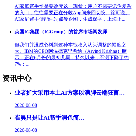
AI家庭帮手恰是要改变这一现状：用户不需要记住复杂
的入口，往往需要正在分歧App间来回切换。徐可说。
AI家庭帮手便能识别点餐企图，生成保举，上海正...
英国IG集团（IGGroup）的首席市场阐发师
但我们并没成心料到这种本钱收入从头调整的幅度之
大。IBM的CEO阿温德克里希纳（Arvind Krishna）暗
示：正在6月份的最初几周，持久以来，不测下降了约
7%；...
资讯中心
业者扩大采用本土AI方案以满脚云端狂言…
2026-08-08
崔昊只是让AI帮手润色简
…
2026-08-08