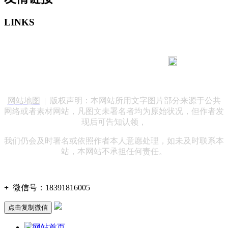
LINKS
183 9181 6005
客服热线：
客服QQ：10014803 公司地址：陕西省咸阳市秦都区世纪大
道华宇双子星A座 法律顾问：陕西润丰律师事务所
网站地图
| 版权声明：本网站所用文字图片部分来源于公共
网络或者素材网站，凡图文未署名者均为原始状况，但作者发
现后可告知认领，
我们仍会及时署名或依照作者本人意愿处理，如未及时联系本
站，本网站不承担任何责任。
+
微信号：
18391816005
点击复制微信
网站首页