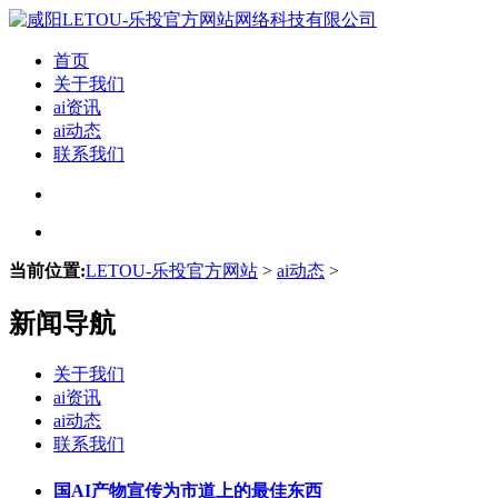
首页
关于我们
ai资讯
ai动态
联系我们
当前位置:
LETOU-乐投官方网站
>
ai动态
>
新闻导航
关于我们
ai资讯
ai动态
联系我们
国AI产物宣传为市道上的最佳东西