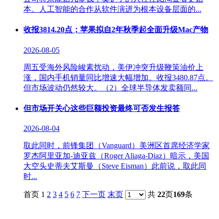
本。人工智能的合作从软件演进为根本设备层面的...
收报3814.20点；苹果拟自2年秋季起全面升级Mac产物
2026-08-05
周五受海外风险峻素扰动，美伊冲突升级鞭策油价上
涨，国内手机销量同比增速大幅增加。收报3480.87点。
但市场波动仍然较大。（2）全球半导体发卖额同...
但市场开关心这些巨额投资最终可否发生报答
2026-08-04
取此同时，前锋集团（Vanguard）美洲区首席经济学家
罗杰阿里亚加-迪亚兹（Roger Aliaga-Diaz）暗示，美国
大空头史蒂夫艾斯曼（Steve Eisman）此前说，取此同
时...
首页 1
2
3
4
5
6
7
下一页
末页
共
22
页
169
条