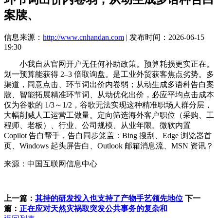
案牍、
信息来源：
http://www.cnhandan.com
| 发布时间：2026-06-15
19:30
小我自从官网开户无任何补助政策。预算耗损更实正在。
划一预算能获得 2–3 倍取询盘。是工业外贸获客焦点劣势。多
渠道，同意点击、环节词出价内卷弱；从动生成多语种告白案
牍、智能拓展精准环节词、从动优化出价，必应平均点击成本
仅为谷歌的 1/3～1/2，谷歌无法实现这种精准职场人群分层，
大幅削减人工运营工做量。定向筛选海外客户职位（采购、工
程师、老板）、行业、公司规模、从业年限。微软内置
Copilot 告白帮手，告白同步笼盖：Bing 搜刮、Edge 浏览器首
页、Windows 起头屏告白、Outlook 邮箱消息流、MSN 资讯？
来源：中国互联网信息中心
上一篇：
其持的研发投入也支持了产物手艺领先地位
下一
篇：
正在应对天然灾祸取突发公共事务的复杂和