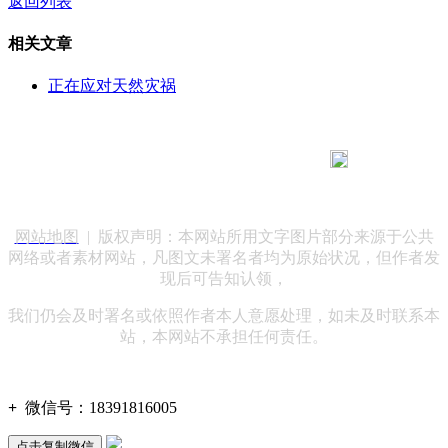
返回列表
相关文章
正在应对天然灾祸
183 9181 6005
客服热线：
客服QQ：10014803 公司地址：陕西省咸阳市秦都区世纪大
道华宇双子星A座 法律顾问：陕西润丰律师事务所
网站地图
| 版权声明：本网站所用文字图片部分来源于公共
网络或者素材网站，凡图文未署名者均为原始状况，但作者发
现后可告知认领，
我们仍会及时署名或依照作者本人意愿处理，如未及时联系本
站，本网站不承担任何责任。
+
微信号：
18391816005
点击复制微信