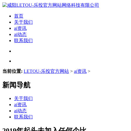
首页
关于我们
ai资讯
ai动态
联系我们
当前位置:
LETOU-乐投官方网站
>
ai资讯
>
新闻导航
关于我们
ai资讯
ai动态
联系我们
2019年起头未加入任何个比